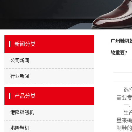
广州鞋机
新闻分类
较重要？
公司新闻
行业新闻
选
产品分类
需要
一
港隆缝纫机
生
量来
制鞋
港隆鞋机