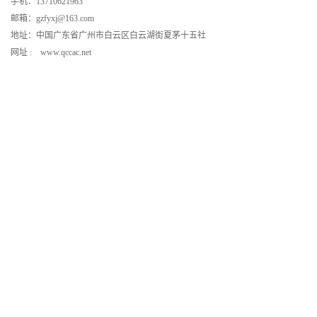
手机：13710621963
邮箱：gzfyxj@163.com
地址：中国广东省广州市白云区白云湖街夏茅十五社
网址 : www.qccac.net