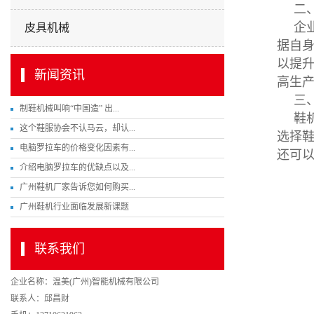
二
企
皮具机械
据自
以提
新闻资讯
高生
三
制鞋机械叫响“中国造” 出...
鞋
这个鞋服协会不认马云，却认...
选择
电脑罗拉车的价格变化因素有...
还可
介绍电脑罗拉车的优缺点以及...
广州鞋机厂家告诉您如何购买...
广州鞋机行业面临发展新课题
联系我们
企业名称：温美(广州)智能机械有限公司
联系人：邱昌财