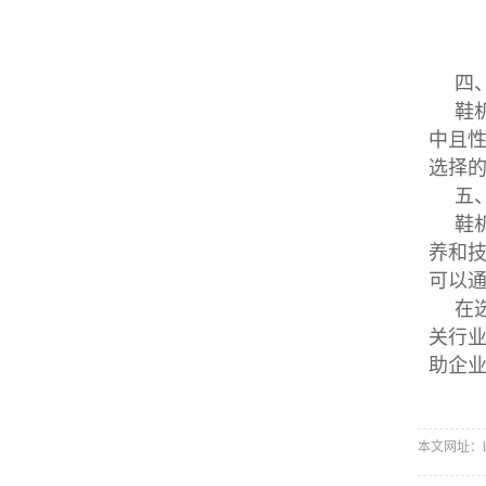
四
鞋
中且
选择
五
鞋
养和
可以
在
关行
助企
本文网址：http: