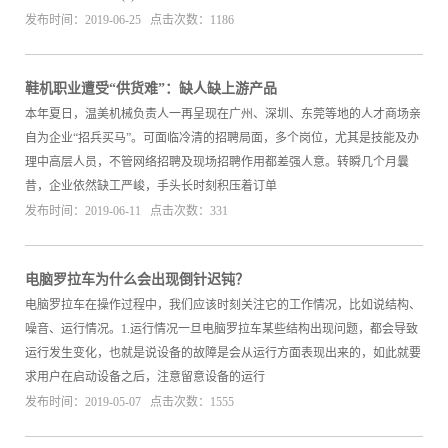
发布时间：2019-06-25 点击次数：1186
鞋机职业遭受“供货难”：缺人缺上游产品
本年夏日，温美机械负责人一再呈现在广州、深圳、东莞等地的人才商场亲
自为企业“招兵买马”。可面临冷清的招聘局面，多个岗位，尤其是技能及办
理中高层人员，不管网络招聘及现场招聘作用都差强人意。转瞬几个月曩
昔，企业依然缺工严峻，手头长时刻积压着订单
发布时间：2019-06-11 点击次数：331
电脑罗拉车为什么会出现倒针迟钝？
电脑罗拉车在操作过程中，我们应该时刻关注它的工作情况，比如说结构、
噪音、运行情况。1.运行情况一旦电脑罗拉车某些结构出现问题，都会导致
运行发生变化，也就是说设备的故障是会从运行方面表现出来的，如此就要
求用户在启动设备之后，注意留意设备的运行
发布时间：2019-05-07 点击次数：1555