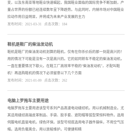
变，以及东南亚等地鞋业快速崛起，我国鞋业面临的国际竞争不断加剧，产
量占世界的份额已经连续数年呈下降趋势。与此同时，内销市场对中国鞋业
拉动作用日益明显，并将成为未来产业发展的主力
发布时间：2021-03-31 点击次数：184
鞋机是鞋厂的柴油发动机
鞋机是鞋厂的柴油发动机划算的鞋机，仅有在你杀价后的那一刻是高兴的！
用的情况下可能是沒有一次是高兴的。它的如同轿车不稳定的柴油发动机，
一直在重要情况下歇火。在鞋工厂高效率平稳的“柴油发动机”，才配叫鞋
机！再选购鞋机的情况下必须留意以下几个方面
发布时间：2021-01-09 点击次数：262
电脑上罗拖车主要用途
电脑罗拖车主要用途该型号系列产品髙速电动缝纫机，用以机械制造业。尤
其适用缝纫高端皮革制品、手袋、胶手套、遮阳帽等弧型荣恒料物件。选用
伺服电机直驱电机，绿色环保。该型号彻底选用电子器件操纵，不用空气压
缩。选用负载离合，用以放梭维护。可便捷和精