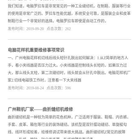
我们知道，电脑罗拉车是非常常见的一种工业缝纫机，在制鞋、服装等行业
的使用是非常广泛的。罗拉车性能优越，系统安全可靠，是服装企业和皮革
制鞋行业一个非常好的选择。电脑罗拉车即使是自动工作的，
发布时间：2019-09-20 点击次数：262
电脑花样机重要维修事项常识
一、广州电脑花样机切线后线头短针孔脱出如何解决：1.从Z简单的地方人
手，看小夹线器是否压力过大。小夹线器是控制线头长短的，如果压力过
大，那么线头太短，第二次缝纫时，线头就会从针孔中脱出。电脑花样机厂
家2.切线电磁铁工作时，注意看一下大夹线器
发布时间：2019-08-24 点击次数：596
广州鞋机厂家——曲折缝纫机维修
曲折缝纫机是一种较为简单的花色机种，广泛适用于服装、鞋帽、内衣裤、
手套、皮革、箱包等行业的装饰缝纫。该机型是双针摆动缝纫、单旋梭勾
线、线环形成较差，给维修调试带来很大挑战。曲折缝纫机Z常见的故障