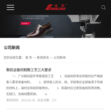
公司新闻
您的当前位置：
首 页
>>
新闻资讯
>>
公司新闻
鞋机设备的制鞋工艺三大要求
一、广州鞋机配件零售裁剪工艺 1、当接到样单及样鞋时应严格按
客人要求准备材料。 2、纸样板上的点、线、牙缺等应全部画清于所画
的材料上，画时应和纸样板吻合。 3、剪裁时应注意剪曲线剪得流畅，
无缺口、且画线要剪掉。 4、
发布时间：2022-05-28 点击次数：271