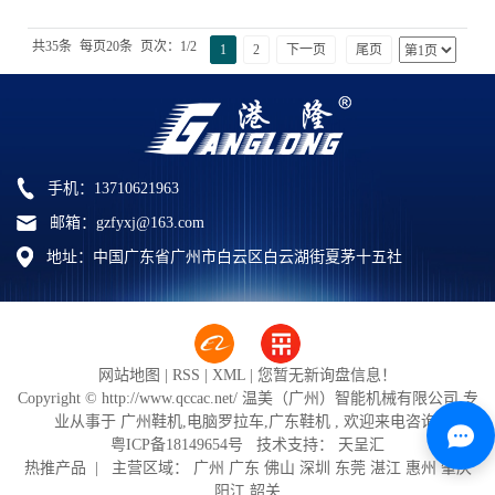
共35条
每页20条
页次：1/2
1
2
下一页
尾页
手机：13710621963
邮箱：gzfyxj@163.com
地址：中国广东省广州市白云区白云湖街夏茅十五社
网站地图
|
RSS
|
XML
|
您暂无新询盘信息！
Copyright © http://www.qccac.net/ 温美（广州）智能机械有限公司 专
业从事于
广州鞋机
,
电脑罗拉车
,
广东鞋机
, 欢迎来电咨询!
粤ICP备18149654号
技术支持：
天呈汇
热推产品
| 主营区域：
广州
广东
佛山
深圳
东莞
湛江
惠州
肇庆
阳江
韶关