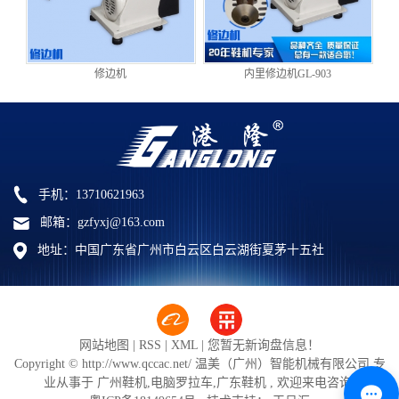
修边机
内里修边机GL-903
手机：13710621963
邮箱：gzfyxj@163.com
地址：中国广东省广州市白云区白云湖街夏茅十五社
网站地图
|
RSS
|
XML
|
您暂无新询盘信息！
Copyright © http://www.qccac.net/ 温美（广州）智能机械有限公司 专
业从事于
广州鞋机
,
电脑罗拉车
,
广东鞋机
, 欢迎来电咨询!