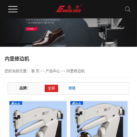
内里修边机
您的当前位置：
首 页
>>
产品中心
>>
内里修边机
品牌：
全部
港隆