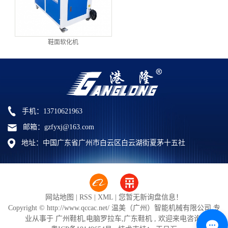
鞋面软化机
手机：13710621963
邮箱：gzfyxj@163.com
地址：中国广东省广州市白云区白云湖街夏茅十五社
网站地图
|
RSS
|
XML
|
您暂无新询盘信息！
Copyright © http://www.qccac.net/ 温美（广州）智能机械有限公司 专
业从事于
广州鞋机
,
电脑罗拉车
,
广东鞋机
, 欢迎来电咨询!