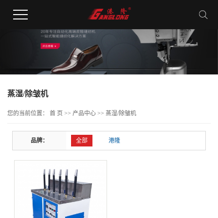
蒸湿/除皱机
您的当前位置：
首 页
>>
产品中心
>>
蒸湿/除皱机
品牌：
全部
港隆