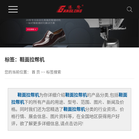
标签：鞋面拉帮机
您的当前位置：
首 页
>> 标签搜索
鞋面拉帮机
为你详细介绍
鞋面拉帮机
的产品分类,包括
鞋面
拉帮机
下的所有产品的用途、型号、范围、图片、新闻及价
格。同时我们还为您精选了
鞋面拉帮机
分类的行业资讯、价
格行情、展会信息、图片资料等，在全国地区获得用户好
评，欲了解更多详细信息,请点击访问!